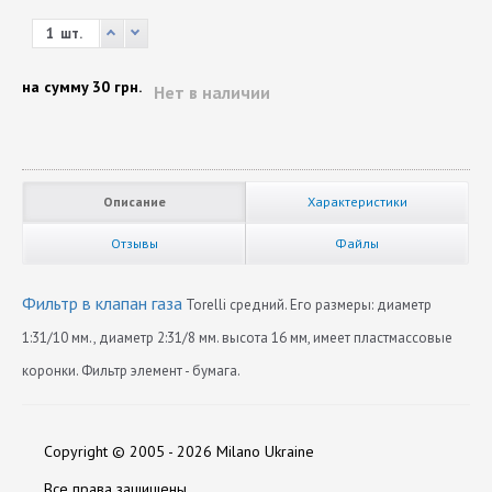
шт.
на сумму
30 грн.
Нет в наличии
Описание
Характеристики
Отзывы
Файлы
Фильтр в клапан газа
Torelli средний. Его размеры: диаметр
1:31/10 мм., диаметр 2:31/8 мм. высота 16 мм, имеет пластмассовые
коронки. Фильтр элемент - бумага.
Производитель
Каталоги:
Нет отзывов
Torelli
Скачать Katalog-produktsii-Torelli.pdf
Copyright © 2005 - 2026 Milano Ukraine
Оставить отзыв
Все права защищены.