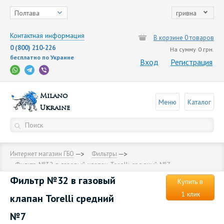
Полтава
гривна
Контактная информация
В корзине 0 товаров
0 (800) 210-226
На сумму
0 грн.
бесплатно по Украине
Вход
Регистрация
Milano
Меню
Каталог
Ukraine
Интернет магазин ГБО
Фильтры
Фильтр №32 в газовый клапан Torelli средний №7
Фильтр №32 в газовый
Купить в
1 клик
клапан Torelli средний
№7