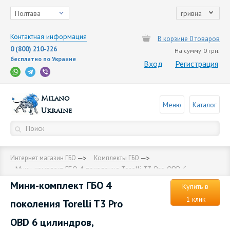
Полтава
гривна
Контактная информация
В корзине 0 товаров
0 (800) 210-226
На сумму
0 грн.
бесплатно по Украине
Вход
Регистрация
Milano
Меню
Каталог
Ukraine
Интернет магазин ГБО
Комплекты ГБО
Мини-комплект ГБО 4 поколения Torelli T3 Pro OBD 6
цилиндров, редуктор Torelli Taurus, форсунки Torelli, фильтр,
Мини-комплект ГБО 4
датчик уровня топлива AEB1090
Купить в
1 клик
поколения Torelli T3 Pro
OBD 6 цилиндров,